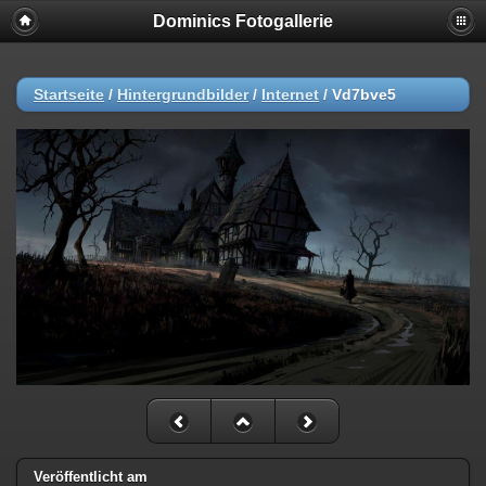
Dominics Fotogallerie
Startseite
/
Hintergrundbilder
/
Internet
/
Vd7bve5
Veröffentlicht am