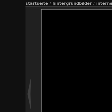
startseite
/
hintergrundbilder
/
intern