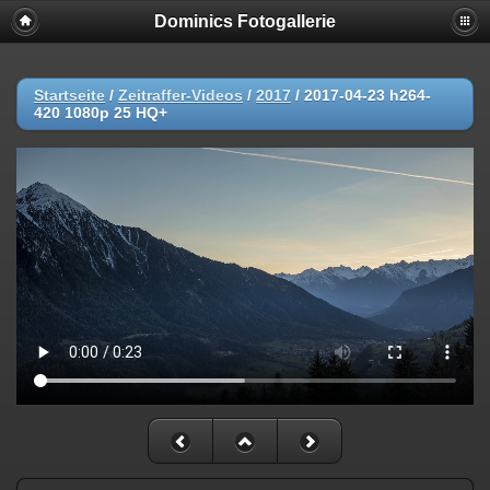
Dominics Fotogallerie
Startseite
/
Zeitraffer-Videos
/
2017
/
2017-04-23 h264-
420 1080p 25 HQ+