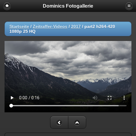
Dominics Fotogallerie
Startseite
/
Zeitraffer-Videos
/
2017
/
part2 h264-420
1080p 25 HQ